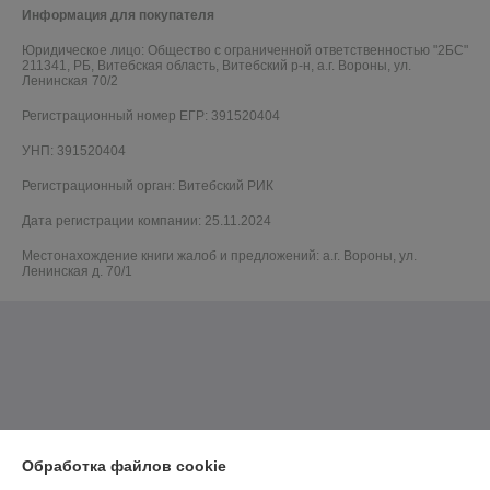
Информация для покупателя
Юридическое лицо:
Общество с ограниченной ответственностью "2БС"
211341, РБ, Витебская область, Витебский р-н, а.г. Вороны, ул.
Ленинская 70/2
Регистрационный номер ЕГР: 391520404
УНП: 391520404
Регистрационный орган: Витебский РИК
Дата регистрации компании: 25.11.2024
Местонахождение книги жалоб и предложений: а.г. Вороны, ул.
Ленинская д. 70/1
Обработка файлов cookie