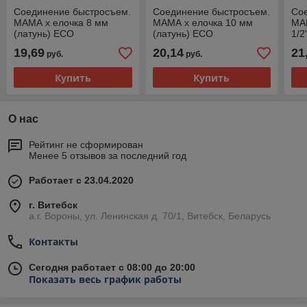
Соединение быстросъем.
Соединение быстросъем.
Со
МАМА х елочка 8 мм
МАМА х елочка 10 мм
МАМ
(латунь) ECO
(латунь) ECO
1/2
19,69
20,14
21
руб.
руб.
Купить
Купить
О нас
Рейтинг не сформирован
Менее 5 отзывов за последний год
Работает с 23.04.2020
г. Витебск
а.г. Вороны, ул. Ленинская д. 70/1, Витебск, Беларусь
Контакты
Сегодня работает с 08:00 до 20:00
Показать весь график работы