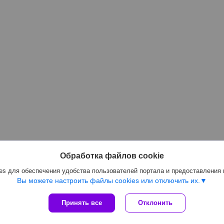
Обработка файлов cookie
s для обеспечения удобства пользователей портала и предоставления
Вы можете настроить файлы cookies или отключить их.
Принять все
Отклонить
Сайт создан на платформе Deal.by
Политика обработки файлов cookies
ООО "2БС" |
Пожаловаться на контент