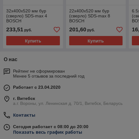
32х400х520 мм бур
22х400х520 мм бур
6.5
(сверло) SDS-max 4
(сверло) SDS-max 8
(св
BOSCH
BOSCH
BO
233,51
201,60
16
руб.
руб.
Купить
Купить
О нас
Рейтинг не сформирован
Менее 5 отзывов за последний год
Работает с 23.04.2020
г. Витебск
а.г. Вороны, ул. Ленинская д. 70/1, Витебск, Беларусь
Контакты
Сегодня работает с 08:00 до 20:00
Показать весь график работы