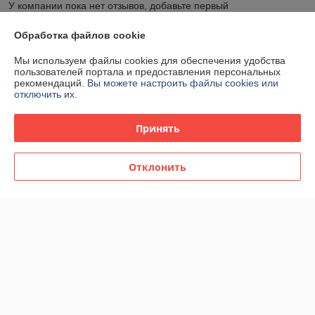
У компании пока нет отзывов, добавьте первый
Обработка файлов cookie
О нас
Мы используем файлы cookies для обеспечения удобства
пользователей портала и предоставления персональных
Контакты
рекомендаций.
Вы можете настроить файлы cookies или
отключить их.
Доставка и оплата
Принять
График работы
Отклонить
Полная версия сайта
Политика обработки cookies
Сайт создан на платформе Deal.by
Информация для покупателя
Юридическое лицо:
Общество с ограниченной ответственностью "2БС"