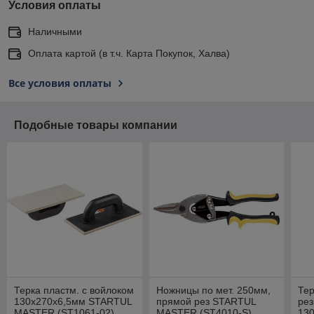
Условия оплаты
Наличными
Оплата картой (в т.ч. Карта Покупок, Халва)
Все условия оплаты
Подобные товары компании
Терка пластм. с войлоком
Ножницы по мет. 250мм,
Тер
130х270х6,5мм STARTUL
прямой рез STARTUL
рез
MASTER (ST1061-02)
MASTER (ST4010-S)
13