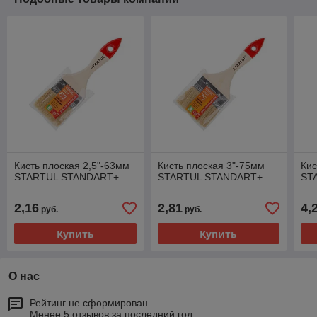
Кисть плоская 2,5"-63мм
Кисть плоская 3"-75мм
Кис
STARTUL STANDART+
STARTUL STANDART+
ST
2,16
2,81
4,
руб.
руб.
Купить
Купить
О нас
Рейтинг не сформирован
Менее 5 отзывов за последний год