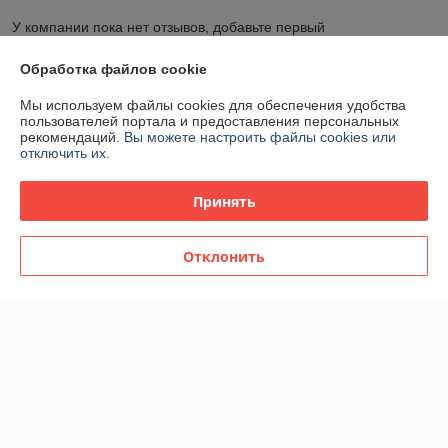
У компании пока нет отзывов, добавьте первый
Обработка файлов cookie
О нас
Мы используем файлы cookies для обеспечения удобства
пользователей портала и предоставления персональных
Контакты
рекомендаций.
Вы можете настроить файлы cookies или
отключить их.
Доставка и оплата
Принять
График работы
Отклонить
Полная версия сайта
Политика обработки cookies
Сайт создан на платформе Deal.by
Информация для покупателя