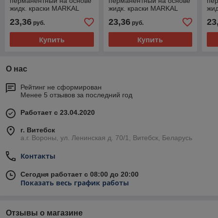
перманентный на основе
перманентный на основе
пе
жидк. краски MARKAL
жидк. краски MARKAL
жид
POCKET БЕЛЫЙ
POCKET КРАСНЫЙ
PO
23,36
23,36
23
руб.
руб.
Купить
Купить
О нас
Рейтинг не сформирован
Менее 5 отзывов за последний год
Работает с 23.04.2020
г. Витебск
а.г. Вороны, ул. Ленинская д. 70/1, Витебск, Беларусь
Контакты
Сегодня работает с 08:00 до 20:00
Показать весь график работы
Отзывы о магазине