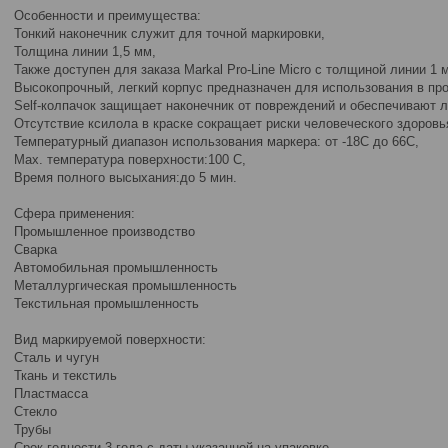
Особенности и преимущества:
Тонкий наконечник служит для точной маркировки,
Толщина линии 1,5 мм,
Также доступен для заказа Markal Pro-Line Micro с толщиной линии 1 
Высокопрочный, легкий корпус предназначен для использования в п
Self-колпачок защищает наконечник от повреждений и обеспечивают л
Отсутствие ксилола в краске сокращает риски человеческого здоровь
Температурный диапазон использования маркера: от -18C до 66C,
Max. температура поверхности:100 С,
Время полного высыхания:до 5 мин.
Сфера применения:
Промышленное производство
Сварка
Автомобильная промышленность
Металлургическая промышленность
Текстильная промышленность
Вид маркируемой поверхности:
Сталь и чугун
Ткань и текстиль
Пластмасса
Стекло
Трубы
Срок годности 3 года c даты указанной на упаковке.