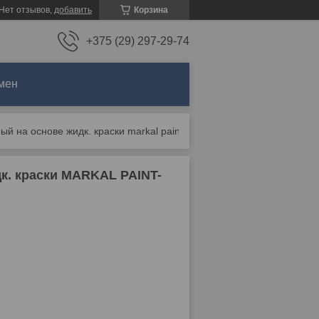
Нет отзывов,
добавить
Корзина
+375 (29) 297-29-74
мен
Маркер промышл. перманентный на основе жидк. краски markal paint-riter fine желтый
к. краски MARKAL PAINT-