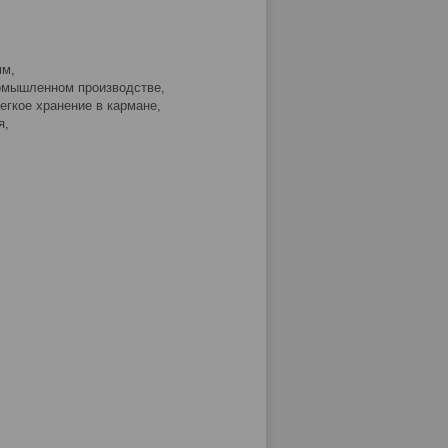
мм,
ромышленном производстве,
егкое хранение в кармане,
я,