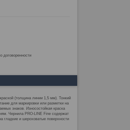
по договоренности
раской (толщина линии 1,5 мм). Тонкий
етание для маркировки или разметки на
аемых знаков. Износостойкая краска
иям. Чернила PRO-LINE Fine содержат
на гладкие и шероховатые поверхности