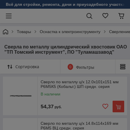
Всё для стройки, ремонта, дачи и приусадебного участка!
Товары
Оснастка к электроинструменту
Сверлени
Сверла по металлу цилиндрический хвостовик ОАО
"ТП Томский инструмент", ПО "Туламашзавод"
Сортировка
0
Фильтры
Сверло по металлу ц/х 12.0х101х151 мм
Р6М5К5 (Кобальт.) ШП средн. серия
В наличии
54,37
руб.
Сверло по металлу ц/х 14.8х114х169 мм
Р6М5 ВЦ средн. серия