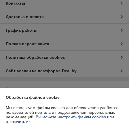
Контакты
Доставка и оплата
График работы
Полная версия сайта
Политика обработки cookies
Сайт создан на платформе Deal.by
Информация для покупателя
Обработка файлов cookie
Юридическое лицо:
Общество с ограниченной ответственностью "2БС"
211341, РБ, Витебская область, Витебский р-н, а.г. Вороны, ул.
Ленинская 70/2
Мы используем файлы cookies для обеспечения удобства
пользователей портала и предоставления персональных
Регистрационный номер ЕГР: 391520404
рекомендаций.
Вы можете настроить файлы cookies или
отключить их.
УНП: 391520404