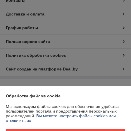
Контакты
Доставка и оплата
График работы
Полная версия сайта
Политика обработки cookies
Сайт создан на платформе Deal.by
Информация для покупателя
Обработка файлов cookie
Юридическое лицо:
Общество с ограниченной ответственностью "2БС"
211341, РБ, Витебская область, Витебский р-н, а.г. Вороны, ул.
Ленинская 70/2
Мы используем файлы cookies для обеспечения удобства
пользователей портала и предоставления персональных
Регистрационный номер ЕГР: 391520404
рекомендаций.
Вы можете настроить файлы cookies или
отключить их.
УНП: 391520404