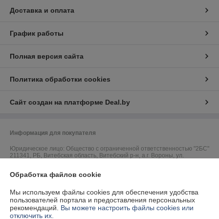
Доставка и оплата
График работы
Полная версия сайта
Политика обработки cookies
Сайт создан на платформе Deal.by
Информация для покупателя
Юридическое лицо:
Общество с ограниченной ответственностью "2БС"
211341, РБ, Витебская область, Витебский р-н, а.г. Вороны, ул.
Ленинская 70/2
Обработка файлов cookie
Регистрационный номер ЕГР: 391520404
Мы используем файлы cookies для обеспечения удобства
УНП: 391520404
пользователей портала и предоставления персональных
рекомендаций.
Вы можете настроить файлы cookies или
Регистрационный орган: Витебский РИК
отключить их.