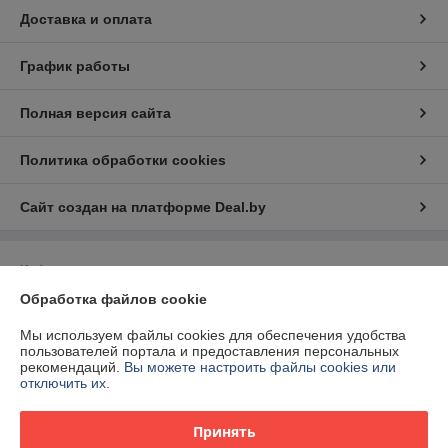
Доставка и оплата
График работы
Полная версия сайта
Политика обработки cookies
Сайт создан на платформе Deal.by
Информация для покупателя
Обработка файлов cookie
Юридическое лицо:
Общество с ограниченной ответственностью "2БС"
211341, РБ, Витебская область, Витебский р-н, а.г. Вороны, ул.
Ленинская 70/2
Мы используем файлы cookies для обеспечения удобства
пользователей портала и предоставления персональных
Регистрационный номер ЕГР: 391520404
рекомендаций.
Вы можете настроить файлы cookies или
отключить их.
УНП: 391520404
Регистрационный орган: Витебский РИК
Принять