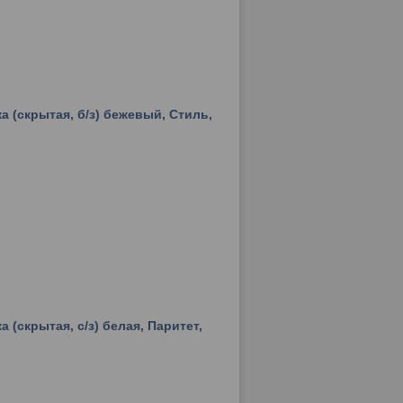
ка (скрытая, б/з) бежевый, Стиль,
а (скрытая, с/з) белая, Паритет,