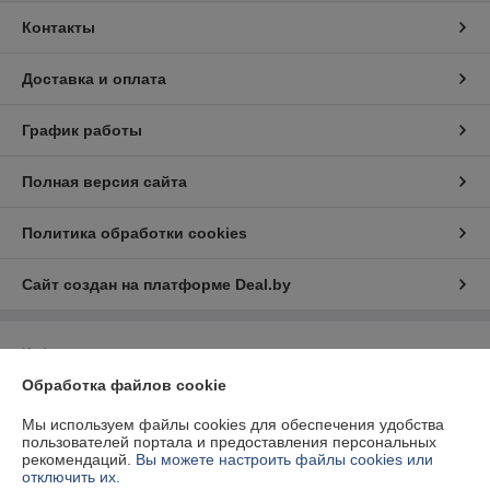
Контакты
Доставка и оплата
График работы
Полная версия сайта
Политика обработки cookies
Сайт создан на платформе Deal.by
Информация для покупателя
Обработка файлов cookie
Юридическое лицо:
Общество с ограниченной ответственностью "2БС"
211341, РБ, Витебская область, Витебский р-н, а.г. Вороны, ул.
Ленинская 70/2
Мы используем файлы cookies для обеспечения удобства
пользователей портала и предоставления персональных
Регистрационный номер ЕГР: 391520404
рекомендаций.
Вы можете настроить файлы cookies или
отключить их.
УНП: 391520404