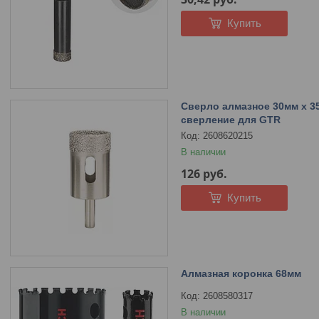
Купить
Сверло алмазное 30мм х 35 
сверление для GTR
2608620215
В наличии
126
руб.
Купить
Алмазная коронка 68мм
2608580317
В наличии