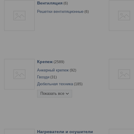
Вентиляция
6
Решетки вентиляционные
6
Крепеж
2589
Анкерный крепеж
92
Гвозди
31
Дюбельная техника
185
Заклепки
121
Показать все
Комплектующие для систем
вентиляции
4
Мебельная фурнитура
19
Метрический крепеж
845
Нержавеющий крепеж
68
Перфорированный крепеж
64
Нагреватели и осушители