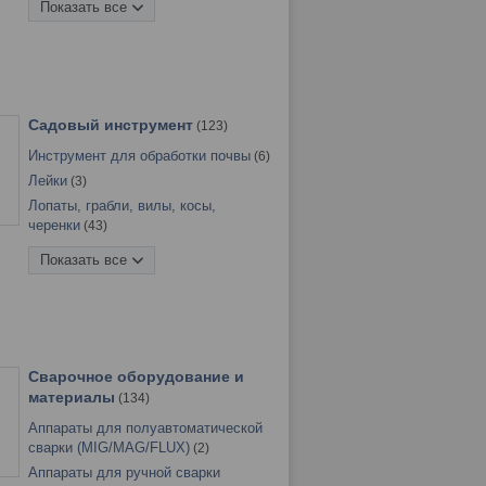
Показать все
Слесарно-столярный
инструмент
937
Штукатурно-отделочный
инструмент
92
Садовый инструмент
123
Инструмент для обработки почвы
6
Лейки
3
Лопаты, грабли, вилы, косы,
черенки
43
Опрыскиватели
7
Показать все
Садовый инструмент FISKARS
59
Секаторы, кусторезы, ножницы,
ножи
5
Сварочное оборудование и
материалы
134
Аппараты для полуавтоматической
сварки (MIG/MAG/FLUX)
2
Аппараты для ручной сварки