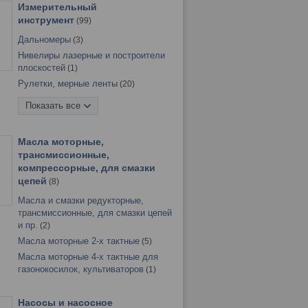
аккумуляторов
1
Измерительный
Компрессоры автомобильные
5
инструмент
99
Смазки аэрозольные
5
Дальномеры
3
Тестеры автомобильные
2
Нивелиры лазерные и построители
Тросы буксировочные
4
плоскостей
1
Щетки для снега, скребки для льда,
Рулетки, мерные ленты
20
водосгоны
11
Угломеры
1
Показать все
Угольники
10
Уровни
42
Масла моторные,
Шаблоны профилей
2
трансмиссионные,
Штангенциркули
20
компрессорные, для смазки
цепей
8
Масла и смазки редукторные,
трансмиссионные, для смазки цепей
и пр.
2
Масла моторные 2-х тактные
5
Масла моторные 4-х тактные для
газонокосилок, культиваторов
1
Насосы и насосное