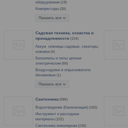
электроинструмента
48
оборудование
19
Разрушение камня и бетона
8
Компрессоры
30
Сверление
247
Краскораспылители
Показать все
Фрезерование
пневматические
26
5
Шлифование и полирование
Наборы пневмоинструмента
2
133
Садовая техника, оснастка и
Пневмогайковерты, винтоверты
5
принадлежности
154
Пневмопистолеты моечные,
продувочные, прочие
9
Аккум. ножницы садовые, секаторы,
ножовки
Пневмостеплеры
4
10
Бензопилы и пилы цепные
Рукава напорные, шланги
19
электрические
66
Соединения для
Воздуходувки и опрыскиватели
пневмоинструмента
11
бензиновые
1
Газонокосилки
10
Показать все
Измельчители
3
Культиваторы и мотоблоки
25
Сантехника
586
Лодочные моторы
2
Водоотведение (Канализация)
160
Мотокосы и триммеры
31
Инструмент и расходные
Мотоножницы, электроножницы,
материалы
102
кусторезы, высоторезы
3
Сантехника инженерная
236
Насосы и насосные станции
9