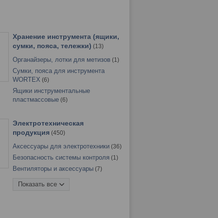
6
Редукторы сварочные
15
Одноразовая посуда и бумажные
пакеты
Рукав кислородный
2
5
Посуда для готовки
47
Хранение инструмента (ящики,
Посуда для питья
9
сумки, пояса, тележки)
13
Сад и огород
17
Органайзеры, лотки для метизов
1
Спорт, развлечения, отдых
6
Сумки, пояса для инструмента
Средства для борьбы с
WORTEX
6
вредителями
8
Ящики инструментальные
Столовая посуда
16
пластмассовые
6
Столовые приборы, ножи
кухонные
29
Электротехническая
Товары для бани
19
продукция
450
Товары для туризма
6
Аксессуары для электротехники
36
Товары для уборки
95
Безопасность системы контроля
1
Вентиляторы и аксессуары
7
Инструменты электрика
83
Показать все
Информационные знаки, таблички,
бирки
2
Кабеленесущие системы
43