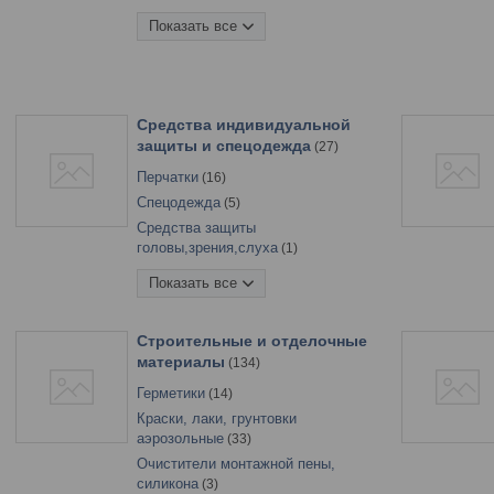
Сантехника чистовая
6
Показать все
Смесители и аксессуары
76
Чистка прайса (РАСПРОДАЖА)
6
Средства индивидуальной
защиты и спецодежда
27
Перчатки
16
Спецодежда
5
Средства защиты
головы,зрения,слуха
1
Средства защиты органов
Показать все
дыхания
3
Средства защиты от поражений эл.
током
2
Строительные и отделочные
материалы
134
Герметики
14
Краски, лаки, грунтовки
аэрозольные
33
Очистители монтажной пены,
силикона
3