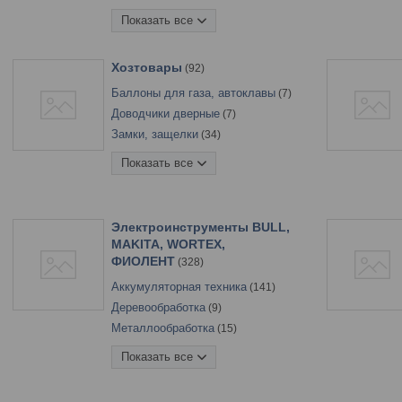
Пена монтажная
24
Показать все
Пистолеты для пены, герметика
17
Пленка, укрывной материал
3
Хозтовары
92
Сетка
6
Баллоны для газа, автоклавы
7
Уплотнитель
34
Доводчики дверные
7
Замки, защелки
34
Изолента, скотч, ленты
37
Показать все
Мешки для овощей, строительного
мусора
2
Прочие хозтовары
1
Электроинструменты BULL,
Стрейчпленка
1
MAKITA, WORTEX,
Термометры, метеостанции
3
ФИОЛЕНТ
328
Аккумуляторная техника
141
Деревообработка
9
Металлообработка
15
Обработка бетона
43
Показать все
Общестроительный инструмент
56
Пиление
32