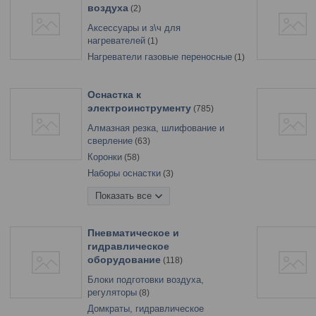
воздуха
Саморезы и шурупы
2
802
Скобяные изделия
155
Аксессуары и з\ч для
Специальный крепеж
нагревателей
1
56
Такелаж
Нагреватели газовые переносные
90
1
Хомуты
57
Оснастка к
электроинструменту
785
Алмазная резка, шлифование и
сверление
63
Коронки
58
Наборы оснастки
3
Оснастка для дрелей,
Показать все
шуруповертов
97
Оснастка для
многофункционального
Пневматическое и
инструмента
1
гидравлическое
оборудование
Оснастка для угловых
118
шлифмашин
48
Блоки подготовки воздуха,
Пилы и пилки
53
регуляторы
8
Принадлежности для
Домкраты, гидравлическое