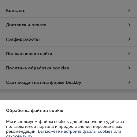
Контакты
Доставка и оплата
График работы
Полная версия сайта
Политика обработки cookies
Сайт создан на платформе Deal.by
Информация для покупателя
Обработка файлов cookie
Юридическое лицо:
Общество с ограниченной ответственностью "2БС"
211341, РБ, Витебская область, Витебский р-н, а.г. Вороны, ул.
Ленинская 70/2
Мы используем файлы cookies для обеспечения удобства
пользователей портала и предоставления персональных
Регистрационный номер ЕГР: 391520404
рекомендаций.
Вы можете настроить файлы cookies или
отключить их.