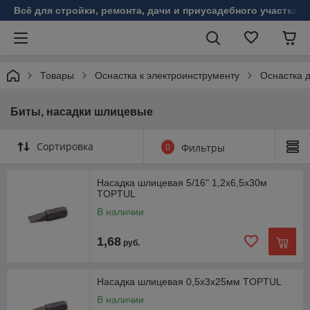
Всё для стройки, ремонта, дачи и приусадебного участка!
Товары
Оснастка к электроинструменту
Оснастка 
Биты, насадки шлицевые
Сортировка
0
Фильтры
Насадка шлицевая 5/16" 1,2х6,5х30м
TOPTUL
В наличии
1,68
руб.
Насадка шлицевая 0,5х3х25мм TOPTUL
В наличии