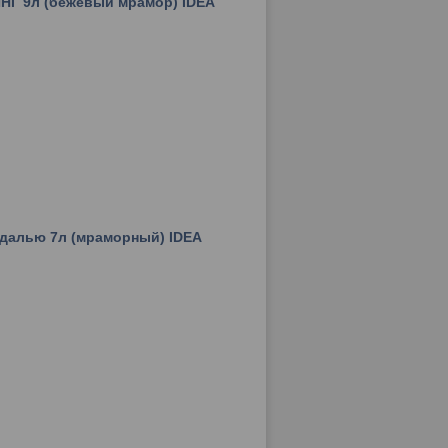
НГ 9л (бежевый мрамор) IDEA
едалью 7л (мраморный) IDEA