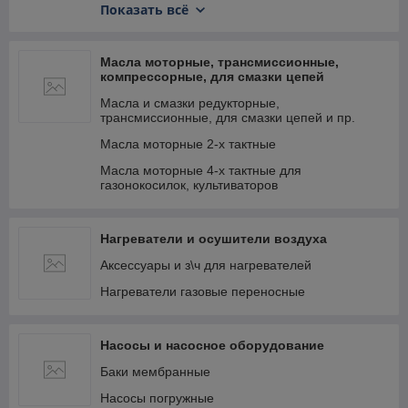
Заклепки
Показать всё
Комплектующие для систем вентиляции
Мебельная фурнитура
Масла моторные, трансмиссионные,
компрессорные, для смазки цепей
Метрический крепеж
Масла и смазки редукторные,
Нержавеющий крепеж
трансмиссионные, для смазки цепей и пр.
Перфорированный крепеж
Масла моторные 2-х тактные
Саморезы и шурупы
Масла моторные 4-х тактные для
газонокосилок, культиваторов
Скобяные изделия
Специальный крепеж
Нагреватели и осушители воздуха
Такелаж
Аксессуары и з\ч для нагревателей
Хомуты
Нагреватели газовые переносные
Насосы и насосное оборудование
Баки мембранные
Насосы погружные