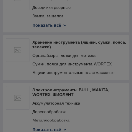
Посуда для питья
Доводчики дверные
Сад и огород
Замки, защелки
Спорт, развлечения, отдых
Изолента, скотч, ленты
Показать всё
Средства для борьбы с вредителями
Мешки для овощей, строительного мусора
Столовая посуда
Прочие хозтовары
Хранение инструмента (ящики, сумки, пояса,
тележки)
Столовые приборы, ножи кухонные
Стрейчпленка
Органайзеры, лотки для метизов
Товары для бани
Термометры, метеостанции
Сумки, пояса для инструмента WORTEX
Товары для туризма
Ящики инструментальные пластмассовые
Товары для уборки
Электроинструменты BULL, MAKITA,
WORTEX, ФИОЛЕНТ
Аккумуляторная техника
Деревообработка
Металлообработка
Обработка бетона
Показать всё