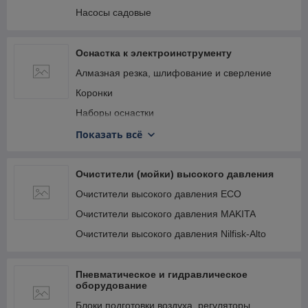
Насосы садовые
Оснастка к электроинструменту
Алмазная резка, шлифование и сверление
Коронки
Наборы оснастки
Оснастка для дрелей, шуруповертов
Показать всё
Оснастка для многофункционального
инструмента
Очистители (мойки) высокого давления
Оснастка для угловых шлифмашин
Очистители высокого давления ECO
Пилы и пилки
Очистители высокого давления MAKITA
Принадлежности для электроинструмента
Очистители высокого давления Nilfisk-Alto
Разрушение камня и бетона
Сверление
Пневматическое и гидравлическое
Фрезерование
оборудование
Шлифование и полирование
Блоки подготовки воздуха, регуляторы