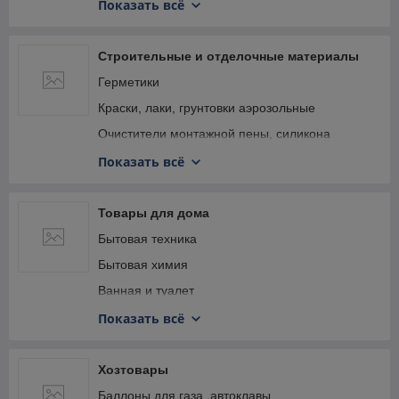
Лестницы, стремянки, леса, подмости,
Показать всё
мусоропровод строительный
Проволока сварочная для сварки углеродистых
и низколегированных сталей
Мотопомпы
Строительные и отделочные материалы
Редукторы сварочные
Станки
Герметики
Рукав кислородный
Станки для резки камня
Краски, лаки, грунтовки аэрозольные
Тачки и тележки
Очистители монтажной пены, силикона
Трубообрабатывающее оборудование
Пена монтажная
Показать всё
Электростанции
Пистолеты для пены, герметика
Пленка, укрывной материал
Товары для дома
Сетка
Бытовая техника
Уплотнитель
Бытовая химия
Ванная и туалет
Домашнее хозяйство и организация
Показать всё
Кухонная утварь и инвентарь
Одноразовая посуда и бумажные пакеты
Хозтовары
Посуда для готовки
Баллоны для газа, автоклавы