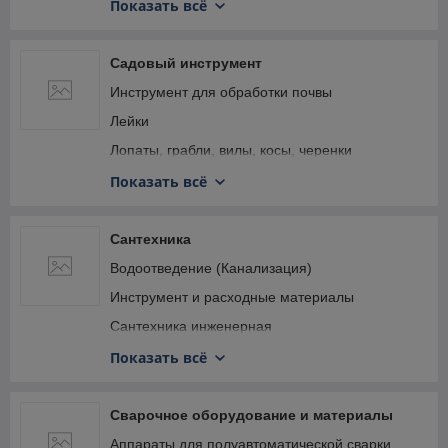
Газонокосилки
Показать всё
Измельчители
Культиваторы и мотоблоки
Садовый инструмент
Лодочные моторы
Инструмент для обработки почвы
Мотокосы и триммеры
Лейки
Мотоножницы, электроножницы, кусторезы,
Лопаты, грабли, вилы, косы, черенки
высоторезы
Опрыскиватели
Показать всё
Насосы и насосные станции
Садовый инструмент FISKARS
Секаторы, кусторезы, ножницы, ножи
Сантехника
Водоотведение (Канализация)
Инструмент и расходные материалы
Сантехника инженерная
Сантехника чистовая
Показать всё
Смесители и аксессуары
Чистка прайса (РАСПРОДАЖА)
Сварочное оборудование и материалы
Аппараты для полуавтоматической сварки