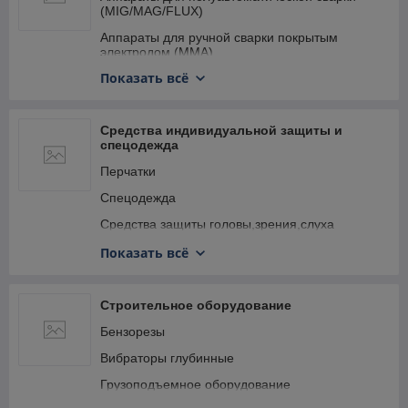
(MIG/MAG/FLUX)
Аппараты для ручной сварки покрытым
электродом (MMA)
Показать всё
Горелки и резаки газовые
Кабель сварочный, разъемы
Средства индивидуальной защиты и
Клеммы заземления
спецодежда
Магниты держатели для сварки
Перчатки
Манометры сварочные
Спецодежда
Принадлежности для полуавтоматической
Средства защиты головы,зрения,слуха
сварки (MIG/MAG/FLUX)
Средства защиты органов дыхания
Принадлежности для ручной сварки покрытым
Показать всё
электродом (MMA)
Средства защиты от поражений эл. током
Принадлежности для сварки неплавящимся
Строительное оборудование
электродом (TIG)
Бензорезы
Принадлежности для сварки прочие
Вибраторы глубинные
Проволока сварочная FLUX
Грузоподъемное оборудование
Проволока сварочная для сварки
нержавеющей стали