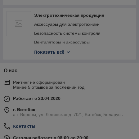
Общестроительный инструмент
Пиление
Электротехническая продукция
Фиксация
Аксессуары для электротехники
Шлифование и полировка
Безопасность системы контроля
Вентиляторы и аксессуары
Инструменты электрика
Показать всё
Информационные знаки, таблички, бирки
Кабеленесущие системы
О нас
Кабель, провод
Рейтинг не сформирован
Менее 5 отзывов за последний год
Оптические приборы
Отпугиватели уничтожители
Работает с 23.04.2020
Светотехника
г. Витебск
Электроустановочные изделия и аксессуары
а.г. Вороны, ул. Ленинская д. 70/1, Витебск, Беларусь
Электрощитовое оборудование
Контакты
Элементы питания (батарейки) Блоки питания
Сегодня работает с 08:00 до 20:00