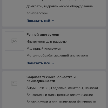
Домкраты, гидравлическое оборудование
Компрессоры
Краскораспылители пневматические
Показать всё
Наборы пневмоинструмента
Пневмогайковерты, винтоверты
Ручной инструмент
Пневмопистолеты моечные, продувочные,
Инструмент для разметки
прочие
Малярный инструмент
Пневмостеплеры
Металлообрабатывающий инструмент
Рукава напорные, шланги
Общестроительный инструмент
Показать всё
Соединения для пневмоинструмента
Слесарно-столярный инструмент
Штукатурно-отделочный инструмент
Садовая техника, оснастка и
принадлежности
Аккум. ножницы садовые, секаторы, ножовки
Бензопилы и пилы цепные электрические
Воздуходувки и опрыскиватели бензиновые