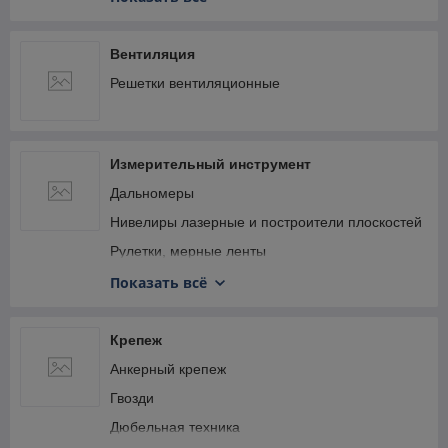
преобразователь напряжения, тестеры
аккумуляторов
Компрессоры автомобильные
Вентиляция
Смазки аэрозольные
Решетки вентиляционные
Тестеры автомобильные
Тросы буксировочные
Щетки для снега, скребки для льда, водосгоны
Измерительный инструмент
Дальномеры
Нивелиры лазерные и построители плоскостей
Рулетки, мерные ленты
Угломеры
Показать всё
Угольники
Уровни
Крепеж
Шаблоны профилей
Анкерный крепеж
Штангенциркули
Гвозди
Дюбельная техника