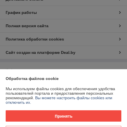
График работы
Полная версия сайта
Политика обработки cookies
Сайт создан на платформе Deal.by
Информация для покупателя
Обработка файлов cookie
Юридическое лицо:
Общество с ограниченной ответственностью "2БС"
211341, РБ, Витебская область, Витебский р-н, а.г. Вороны, ул.
Ленинская 70/2
Мы используем файлы cookies для обеспечения удобства
пользователей портала и предоставления персональных
Регистрационный номер ЕГР: 391520404
рекомендаций.
Вы можете настроить файлы cookies или
отключить их.
УНП: 391520404
Регистрационный орган: Витебский РИК
Принять
Дата регистрации компании: 25.11.2024