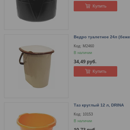
Купить
Ведро туалетное 24л (беж
М2460
В наличии
34,49
руб.
Купить
Таз круглый 12 л, DRINA
10153
В наличии
10,73
руб.