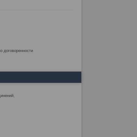
по договоренности
динений,