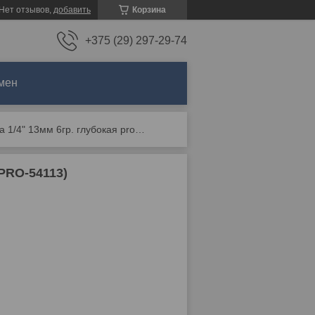
Нет отзывов,
добавить
Корзина
+375 (29) 297-29-74
мен
Головка 1/4" 13мм 6гр. глубокая pro startul (pro-54113)
PRO-54113)