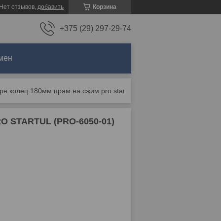
Нет отзывов,
добавить
Корзина
+375 (29) 297-29-74
мен
Съемник стопорн.колец 180мм прям.на сжим pro startul (pro-6050-01)
O STARTUL (PRO-6050-01)