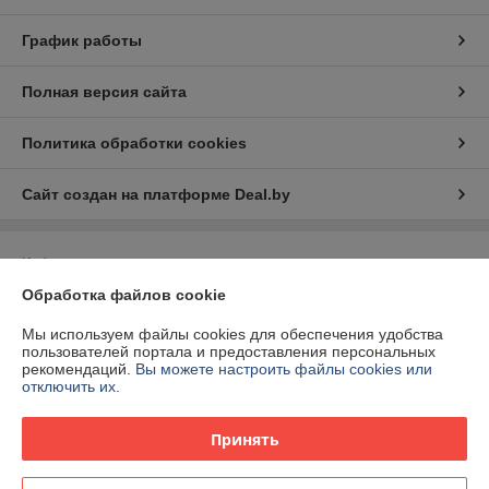
График работы
Полная версия сайта
Политика обработки cookies
Сайт создан на платформе Deal.by
Информация для покупателя
Обработка файлов cookie
Юридическое лицо:
Общество с ограниченной ответственностью "2БС"
211341, РБ, Витебская область, Витебский р-н, а.г. Вороны, ул.
Ленинская 70/2
Мы используем файлы cookies для обеспечения удобства
пользователей портала и предоставления персональных
Регистрационный номер ЕГР: 391520404
рекомендаций.
Вы можете настроить файлы cookies или
отключить их.
УНП: 391520404
Регистрационный орган: Витебский РИК
Принять
Дата регистрации компании: 25.11.2024